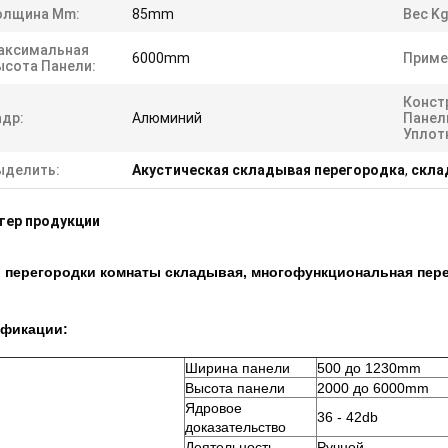
олщина Mm:
85mm
Вес Kg
аксимальная
6000mm
Приме
ысота Панели:
Конст
адр:
Алюминий
Панел
Уплот
ыделить:
Акустическая складывая перегородка
,
скла
тер продукции
 перегородки комнаты складывая, многофункциональная пере
фикации:
Ширина панели
500 до 1230mm
Высота панели
2000 до 6000mm
Ядровое
36 - 42db
доказательство
Деятельность
Ручной