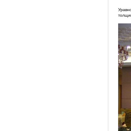
Уравн
толщи