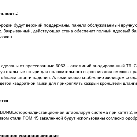
льность:
ородки будут верхний поддержаны, панели обслуживаемый вручную
. Закрыванный, действующая стена обеспечит полный ядровый барь
зован.
:
 сделаны от прессованные 6063 – алюминий анодированный T6. С
уя стальные штыри для положительного выравнивания смежных раз
тейнами штанги падения. Алюминиевое снабжение жилищем следа
детой квадратной гайки для прикреплять каждый кронштейн штанги
етка
:
BUNGE/сторона/дистанционная штабелируя система при катят 2, к
твом стали POM 45 закаленной будут использованы согласно одоб
ниевое уравновешивание
: