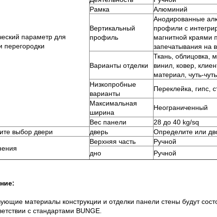
Рамка
Алюминий
Анодированные ал
Вертикальный
профили с интегр
ческий параметр для
профиль
магнитной краями 
и перегородки
запечатывания на 
Ткань, облицовка, 
Варианты отделки
винил, ковер, клие
материал, чуть-чуть
Низкопробные
Переклейка, гипс, 
варианты
Максимальная
Неограниченный
ширина
Вес панели
28 до 40 kg/sq
ите выбор двери
дверь
Определите или дв
Верхняя часть
Ручной
нения
дно
Ручной
ние:
ующие материалы конструкции и отделки панели стены будут сост
ветствии с стандартами BUNGE.