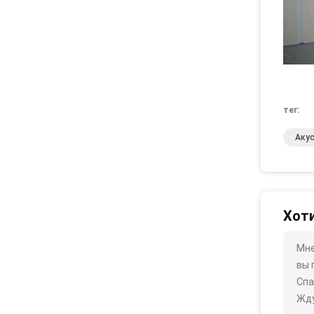
тег:
Аку
Хоти
Мне
вы 
Спа
Жду