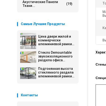
Акустические Панели
Т
(19)
Ткани...
М
В
Самые Лучшие Продукты
К
Цена двери жилой и
коммерчески
В
алюминиевой рамки
стеклянная сползая
Bifold
Харак
Стекло Demountable
звукоизоляционного
раздела офиса
двойное исправило
Стены
стены раздела с
Подгонянная высота
алюминиевой рамкой
стеклянного раздела
алюминиевой рамки
Специ
офиса Demountable
полная
Контакты