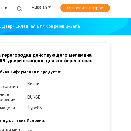
Russian
ости
Отправить запрос
 Двери Складная Для Конференц-Зала
а перегородки действующего меламина
PL двери складная для конференц-зала
бная информация о продукте:
Китай
хождения:
нное
BUNGE
нование:
 модели:
Type85
а и доставка Условия:
ество мин