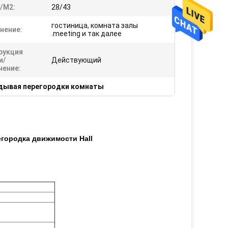
/m2:
28/43
гостиница, комната залы
нение:
.meeting и так далее
рукция
и/
Действующий
нение:
дывая перегородки комнаты
городка движимости Hall