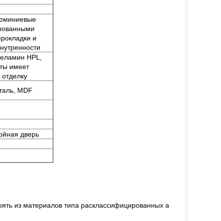
юминиевые
ированными
прокладки и
внутренности
меламин HPL,
нты имеет
 отделку
сталь, MDF
ойная дверь
оять из материалов типа расклассифицированных a