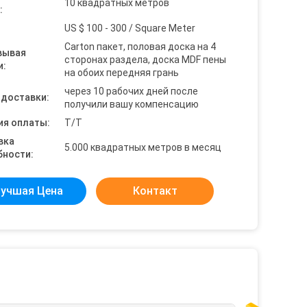
10 квадратных метров
:
US $ 100 - 300 / Square Meter
Carton пакет, половая доска на 4
вывая
сторонах раздела, доска MDF пены
и:
на обоих передняя грань
через 10 рабочих дней после
 доставки:
получили вашу компенсацию
ия оплаты:
T/T
вка
5.000 квадратных метров в месяц
бности:
учшая Цена
Контакт