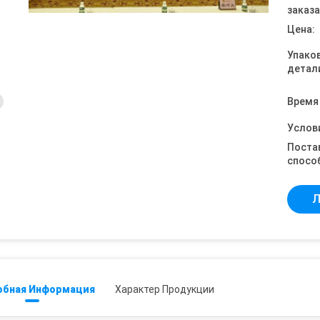
заказа
Цена:
Упако
детал
Время
Услов
Поста
спосо
Л
обная Информация
Характер Продукции