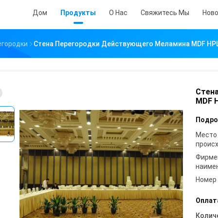
Дом
Продукты
О Нас
Свяжитесь Мы
Нов
егородки
Стена Перегородки Действующего Меламина MDF HPL
Стен
MDF H
Подро
Место
проис
Фирме
наиме
Номер
Оплат
Колич