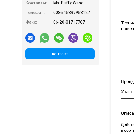
Контакты:
Ms. Buffy Wang
Телефон:
0086 15899953127
Факс:
86-20-81717767
Техни
панел
контакт
Пройд
Уплот
Описа
Действ
в соот