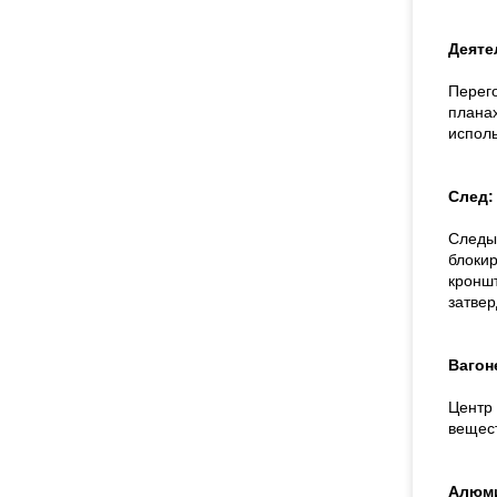
Деяте
Перег
планах
исполь
След
Следы
блокир
кронш
затвер
Вагон
Центр 
вещес
Алюми