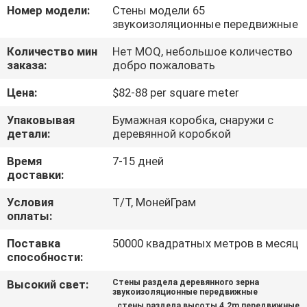
КАЧЕСТВА
Номер модели:
Стены модели 65
звукоизоляционные передвижные
СВЯЖИТЕСЬ
Количество мин
Нет MOQ, небольшое количество
заказа:
добро пожаловать
МЫ
Цена:
$82-88 per square meter
НОВОСТИ
Упаковывая
Бумажная коробка, снаружи с
детали:
деревянной коробкой
СПРОСИТЕ
Время
7-15 дней
доставки:
ЦИТАТУ
Условия
Т/Т, МонейГрам
оплаты:
КАРТА
Поставка
50000 квадратных метров в месяц
САЙТА
способности:
Высокий свет:
Стены раздела деревянного зерна
звукоизоляционные передвижные
PRIVACY
,
стены раздела высоты 4.2m передвижные