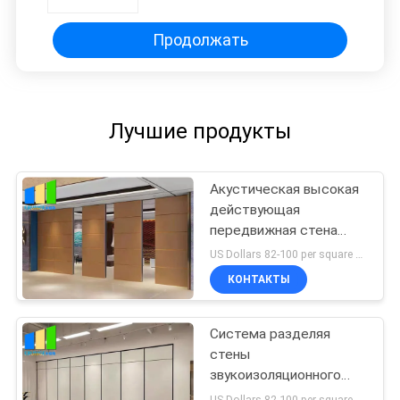
передвижные
Продолжать
Лучшие продукты
Акустическая высокая
действующая
передвижная стена
раздела в 4 метра для
US Dollars 82-100 per square meter MOQ:Отсутствие MOQ, гостеприимсва небольшого количества
церков
КОНТАКТЫ
Система разделяя
стены
звукоизоляционного
класса школы
US Dollars 82-100 per square meter MOQ:Отсутствие MOQ, гостеприимсва небольшого количества