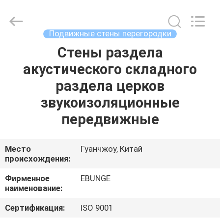
Bunge
Building
Material
Industrial
Co.,
Подвижные стены перегородки
Ltd.
All
Rights
Стены раздела
ДОМ
Reserved.
акустического складного
ПРОДУКТЫ
раздела церков
звукоизоляционные
О
передвижные
НАС
Место
Гуанчжоу, Китай
происхождения:
ПУТЕШЕСТВИЕ
ФАБРИКИ
Фирменное
EBUNGE
наименование:
ПРОВЕРКА
Сертификация:
ISO 9001