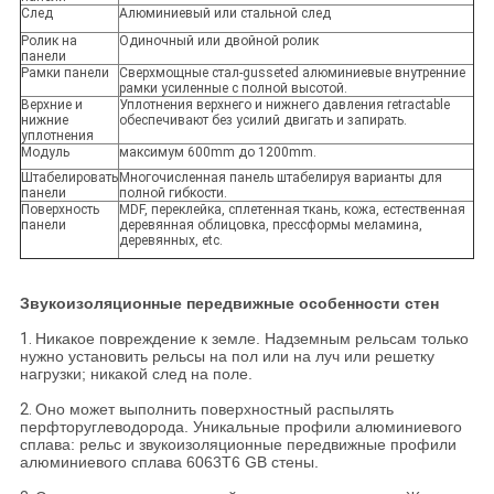
След
Алюминиевый или стальной след
Ролик на
Одиночный или двойной ролик
панели
Рамки панели
Сверхмощные стал-gusseted алюминиевые внутренние
рамки усиленные с полной высотой.
Верхние и
Уплотнения верхнего и нижнего давления retractable
нижние
обеспечивают без усилий двигать и запирать.
уплотнения
Модуль
максимум 600mm до 1200mm.
Штабелировать
Многочисленная панель штабелируя варианты для
панели
полной гибкости.
Поверхность
MDF, переклейка, сплетенная ткань, кожа, естественная
панели
деревянная облицовка, прессформы меламина,
деревянных, etc.
Звукоизоляционные передвижные особенности стен
1.
Никакое повреждение к земле. Надземным рельсам только
нужно установить рельсы на пол или на луч или решетку
нагрузки; никакой след на поле.
2.
Оно может выполнить поверхностный распылять
перфторуглеводорода. Уникальные профили алюминиевого
сплава: рельс и звукоизоляционные передвижные профили
алюминиевого сплава 6063T6 GB стены.